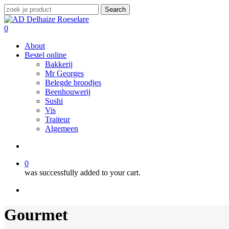
Skip
Search
to
Close
main
Search
search
0
content
Menu
About
Bestel online
Bakkerij
Mr Georges
Belegde broodjes
Beenhouwerij
Sushi
Vis
Traiteur
Algemeen
search
0
was successfully added to your cart.
facebook
instagram
Gourmet